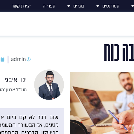
סטודנטים
בוגרים
ספרייה
יצירת קשר
ה כוח
admin
ינון איבגי
מנכ''ל ארגון '
שום דבר לא קם ביום אח
קטנים, אז הבשורה המשמחת
הכישלון, הדרכים, ההתמסרו