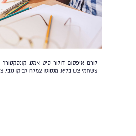
לורם איפסום דולור סיט אמט, קונסקטורר א
צשחמי צש בליא, מנסוטו צמלח לביקו ננבי, צמ