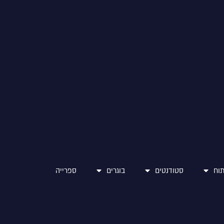
וח
סטודנטים
בוגרים
ספרייה