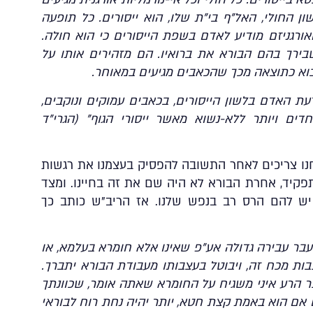
 החולי, האל”ף בי”ת שלו, הוא ייסורים. כל תופעה
אורגניזם מודיע לאדם בשפת הייסורים כי הוא חולה.
שבירך בהם הבורא את ברואיו. הם מזהירים אותו על
לבוא כתוצאה מכך שהכאבים מגיעים במאוחר.
 האדם בלשון הייסורים, בכאבים עמוקים ונוקבים,
ים ויותר ללא-נשוא מאשר ייסורי הגוף” (הגרי”ד
נחנו צריכים לאחר התשובה להפסיק בעצמנו את רגשות
יד, אחרת הבורא לא היה שם את זה בחיינו. ומצד
ש להם הרס רב בנפש שלנו. אז הריב”ש כותב כך
בר עבירה גדולה אע”פ שאינו אלא חומרא בעלמא, או
בות מכח זה, ויבוטל בעצבותו מעבודת הבורא יתברך.
צר הרע איני משגיח על החומרא שאתה אומר, שכוונתך
ם אם הוא באמת קצת חטא, יותר יהיה נחת רוח לבוראי