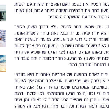
מון הפסיד את כספו. האם הוא צריך להיות עם רגשות
ן בחר את הבחירה הטובה ביותר עבורו נכון לאותו
ה בקנה אחד עם ההשקפה היהודית.
י, שבו שמעון בחר לפעול שלא בדרך השם, כלומר
וא יודע שזה עבירה ובכל זאת בוחר לעשות אותה.
תשובה ומרגיש רגש של אשמה. מגיעה השאלה האם
לאו? טוענת אותה גישה כי שמעון גם פה צריך להיות
 באותו זמן לפי הכוח (יצר הרע) שהשפיע עליו, וזה
וח זה פועל (יצר הרע). כלומר הכוונה הייתה טובה אך
 בהנחת יסוד הקודמת.
יהיה
לאדם תחושה של אחריות
(אחריות היא בוודאי
 ואין ספק שעשיתי טעות, אני אלמד ממנה איך לעשות
רע בשלבים המוקדמים שלפני מהלך היצר). אבל
באותו
לי נכון (היצר הרע) והתנהלתי לפי יכולת ודרגת
י. ויתכן גם שהיצר הרע הסביר לי באותו זמן שזה
ת בעבור הנאה רגעית וכל דבר אחר. רגע אבל זה אסור?