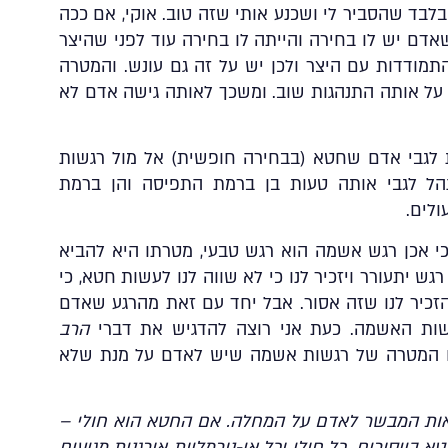
בלבד שהסביר לי ושכנע אותי שזה טוב. אוקי, אם ככה
דם יש לו בחירה והייתה לו בחירה עוד לפני שהיצר
מודדות עם היצר ולכן יש על זה גם עונש. והמטרה
ר על אותה התנהגות שוב. ומשכך לאותה גישה אדם לא
לגבי אדם שחטא (בבחירה חופשית) אל מול רגשות
הל לגבי אותה טעות בן ברמת התפיסה והן ברמת
לים.
כי אכן רגש אשמה הוא רגש טבעי, מטרתו היא להביא
 יתעורר ויזכיר לנו כי לא שווה לנו לעשות חטא, כי
כיר לנו שזה אסור. אבל יחד עם זאת מהרגע שאדם
שות האשמה. כעת אני רוצה להדגיש את דברי
הרב
ו המטרה של רגשות אשמה שיש לאדם על מנת שלא
האות המבשר לאדם על המחלה. אם החטא הוא חולי –
 בייסורים. כל חולי וכל אי-נורמליות אורגנית מגיעים