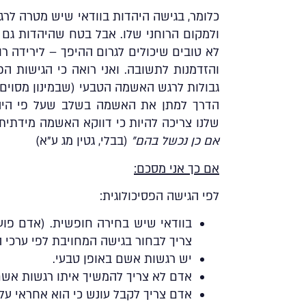
כלומר, בגישה היהדות בוודאי שיש מטרה לרג
ולמקום הרוחני שלו. אבל בטח שהיהדות ג
לא טובים שיכולים לגרום ההיפך – לירידה ר
והזדמנות לתשובה. ואני רואה כי הגישות ה
גבולות לרגש האשמה הטבעי (שבמינון מסוים 
הדרך למתן את האשמה בשלב שעל פי היהד
שלנו צריכה להיות כי דווקא האשמה מידתית
אם כן נכשל בהם”
(בבלי, גטין מג ע”א)
אם כך אני מסכם:
לפי הגישה הפסיכולוגית:
בוודאי שיש בחירה חופשית. (אדם פועל
צריך לבחור בגישה המחויבת לפי ערכי 
יש רגשות אשם באופן טבעי.
אדם לא צריך להמשיך איתו רגשות אשם
אדם צריך לקבל עונש כי הוא אחראי על 