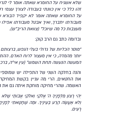
שלא אשגיח על החומרא שאתה אומר לי לגרום
זהו כלל כי אין כוונתי בעבודה לצורך עצמי 
על החומרא שאתה אומר לא יקפיד הבורא על
מעבודתו יתברך, ואיך אבטל מעבודתו אפילו ר
מעצבות כל מה שיוכל” (צוואת הריב”ש).
ובדומה כתב גם הרב קוק:
“מוסר הכליות של גדולי בעלי הנפש, ברצותם
יותר מהמדה, כי אין מעצור לרוח האדם. הה
המעשה הנעשה תחת השמש” (עין אי”ה, ברכות ב, 
והנה בחלקה השני של התפילה יש שמוספים 
את החטאים, הרי מה עניין בקשת המחיקה 
האשמה. שהרי מחיקה מוחקת איתה גם את הע
יְהִי רָצוֹן מִלְּפָנֶיךָ ה’ אֱלֹקַי וֵאלֹקֵי אֲבוֹתַי שֶׁלֹּ
וְלֹא אֶעֱשֶׂה הָרַע בְּעֵינֶיךָ. וּמַה שֶׁחָטָאתִי לְפָנֶיךָ
רָעִים.