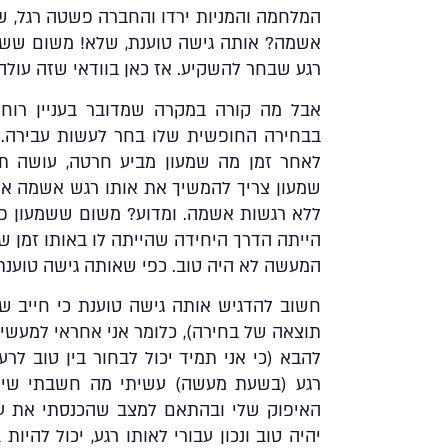
המלחמה והמניות ירדו והחברה פשטה רגל, ש
אשמה? אותה גישה טוענת, שלא! משום ששמעו
רגע שבחר להשקיע. אז כאן בוודאי שזה עול
אבל מה קורה במקרה שמדובר בעניין רוחנ
בבחירה החופשית שלו בחר לעשות עבירה. ה
לאחר זמן מה שמעון מביע חרטה, עושה 
שמעון צריך להמשיך את אותו רגש אשמה או 
ללא רגשות אשמה. ומדוע? משום ששמעון פעל
הייתה הדרך היחידה שהייתה לו באותו זמן שכ
המעשה לא היה טוב. כפי שאותה גישה טוענת
חשוב להדגיש אותה גישה טוענת כי חייב ש
תוצאה של בחירה), כלומר אני אחראי למעשיי
להבא (כי אני תמיד יכול לבחור בין טוב ל
רגע
(בשעת מעשה) עשיתי מה חשבתי שיהיה 
האיפוק שלי ובהתאם למצב שהכנסתי את עצמ
יהיה טוב ונכון עבורי לאותו רגע, יכול להיו