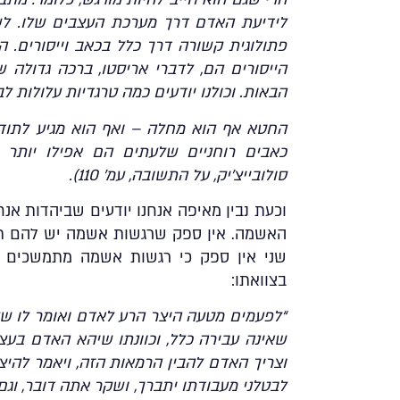
לידיעת האדם דרך מערכת העצבים שלו. לשון
פתולוגית קשורה דרך כלל בכאב וייסורים. ה
הייסורים הם, לדברי אריסטו, ברכה גדולה 
הבאות. וכולנו יודעים כמה טרגדיות עלולות 
החטא אף הוא מחלה – ואף הוא מגיע לתודעת
כאבים רוחניים שלעתים הם אפילו יותר חד
סולובייצ’יק, על התשובה, עמ’ 110).
וכעת נבין מאיפה אנחנו יודעים שביהדות א
האשמה. אין ספק שרגשות אשמה יש להם תפק
שני אין ספק כי רגשות אשמה מתמשכים י
בצוואתו:
“לפעמים מטעה היצר הרע לאדם ואומר לו שע
שאינה עבירה כלל, וכוונתו שיהא האדם בעצ
וצריך האדם להבין הרמאות הזה, ויאמר להי
לבטלני מעבודתו יתברך, ושקר אתה דובר, וג