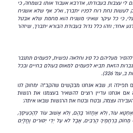
 לי עצבות בעבודתו, אדרבא אעבוד אותו בשמחה, כי
רק לעשות נחת רוח לפניו יתברך, וא”כ אף שלא אשגיח
י, כי כל עיקר שאיני משגיח הוא מחמת שלא אבטל
גע אחד; וזהו כלל גדול בעבודת הבורא יתברך, שיזהר
 להסיר מעליהם כל סיג וחלאה נפשית, לפעמים תתגבר
תגברות הזאת תביא לפעמים למאוס בעולם בחיים ובכל
עמ’ 326).
תפילה זו, שבא אנחנו מבקשים שהקב”ה ימחוק לנו
אם אנחנו עדיין רוצים להשאיר בעצמנו את רגשות
בירה עצמה, ובטח ובטח את הרגשות שבאו איתה:
א אֶחְטָא עוֹד, וְלֹא אֶחֱזוֹר בָּהֶם, וְלֹא אָשׁוּב עוֹד לְהַכְעִיסֶךָ,
 מְחוֹק בְּרַחֲמֶיךָ הָרַבִּים, אֲבָל לֹא עַל יְדֵי יִסּוּרִים וָחֳלָיִם