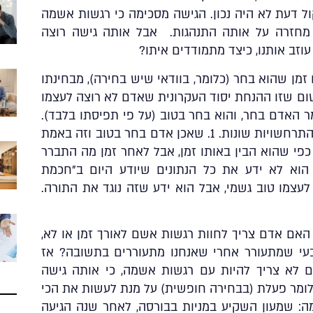
 דעת לא היה נכון. הגישה מסכימה כי רגשות אשמה
 מחזרה על אותה התנהגות. אבל אותה גישה רוצה
זב אותנו, כיצד מתמודדים איתו?
זמן שהוא בחר (כלומר, בוודאי שיש בחירה), מבחינתו
ום שזו ההנחת יסוד העקרונית שאדם לא רוצה לעצמו
מר האדם בחר, והוא
בחר
בטוב (על פי תפיסתו בלבד).
רק שלאחר הבחירה הזו יכול להיות לנו שתי התרחשויות שונות. 1. שאכן אדם בחר בטוב וזה באמת
שהכל בסדר. 2. בחר בטוב כפי שהוא הבין באותו זמן, אבל לאחר זמן מה התברר
 הוא לא ידע את כל הנתונים שיודע היום ב”חכמת
לעשות לעצמו טוב גשמי, אבל הוא ידע שזה נוגד את התורה.
ה מגיעה השאלה האם בהתרחשות מס’ 3, האם אדם צריך לחוות רגשות אשם לאורך זמן או לא,
י שמתעורר אחרי שאנחנו מתעוררים בתשובה? אז
ם לא צריך להיות עם רגשות אשמה, כי אותה גישה
ומר פעלת (בבחירה חופשית) על מנת לעשות את הכי
מה: שמעון השקיע במניות בבורסה, לאחר שנה הגיעה