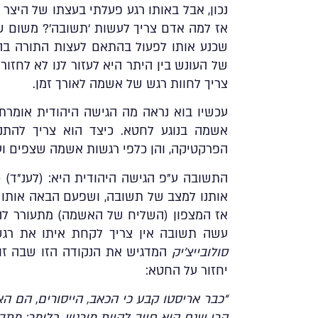
נכון, אבל באותו רגע פעלתי בעצתו של היצר 
אז למה אדם צריך לעשות ‘תשובה’? משום שא
שכנע אותו לפעול בהתאם לעצות התורה בהת
של העונש בין היתר היא לעזור לנו לא לחזו
צריך לחוות רגש של אשמה לאורך זמן.
עכשיו בוא נראה מה
הגישה היהודית
אומרת 
אשמה בנוגע לחטא. כיצד הוא צריך להתנ
הפרקטיקה, והן כלפי רגשות אשמה שצפים ועו
התשובה ע”פ הגישה היהודית היא: (לענ”ד) 
אותנו למצב של תשובה, ושפעם הבאה אותו רגש
אז המצפון (השליח של האשמה) מתעורר להז
עשה תשובה אין צריך לקחת איתו את רג
סולובייצ’יק
המדגיש את הנקודה הזו שבה ז
יחזור על החטא:
“כבר אריסטו קבע כי הכאב, הייסורים, הם 
הרי שגם הוא חייב להיות מורגש, כלומר: מתבטא